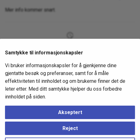
Mer info kommer snart.
3 år siden
Samtykke til informasjonskapsler
4 år siden
Vi bruker informasjonskapsler for å gjenkjenne dine
gjentatte besøk og preferanser, samt for å måle
effektiviteten til innholdet og om brukerne finner det de
GitHub
leter etter. Med ditt samtykke hjelper du oss forbedre
innholdet på siden.
Akseptert
Neste
4. Hello World webserver
Reject