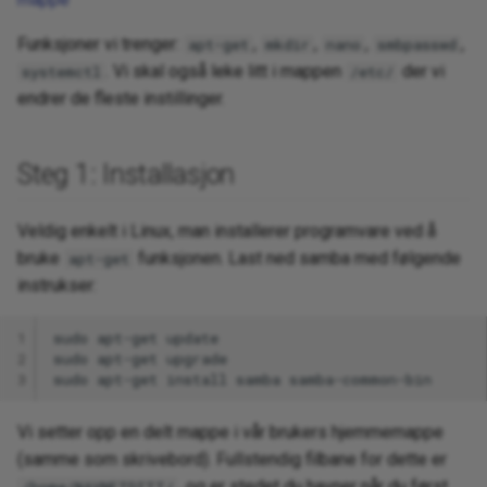
Funksjoner vi trenger:
,
,
,
,
apt-get
mkdir
nano
smbpasswd
. Vi skal også leke litt i mappen
der vi
systemctl
/etc/
endrer de fleste instillinger.
Steg 1: Installasjon
Veldig enkelt i Linux, man installerer programvare ved å
bruke
funksjonen. Last ned samba med følgende
apt-get
instrukser:
1
sudo
apt-get
2
sudo
apt-get
3
sudo
apt-get
install
samba
Vi setter opp en delt mappe i vår brukers hjemmemappe
(samme som skrivebord). Fullstendig filbane for dette er
, og er stedet du havner når du først