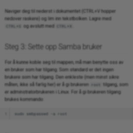
Naviger deg til nederst i dokumentet (CTRL+V hopper
nedover raskere) og lim inn tekstbolken. Lagre med
og avslutt med
.
CTRL+S
CTRL+X
Steg 3: Sette opp Samba bruker
For å kunne koble seg til mappen, må man benytte oss av
en bruker som har tilgang. Som standard er det ingen
brukere som har tilgang. Den enkleste (men minst sikre
måten, ikke så farlig her) er å gi brukeren
tilgang, som
root
er adminstratorbrukeren i Linux. For å gi brukeren tilgang
brukes kommando:
1
sudo
smbpasswd
-a