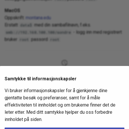
MacOS
Oppskrift:
montana.edu
Erstatt
med din sambafilnavn, f.eks.
data$
- logg inn med registrert
smb://192.168.100.100/sondre
bruker
passord
root
root
3 år siden
Samtykke til informasjonskapsler
4 år siden
Vi bruker informasjonskapsler for å gjenkjenne dine
gjentatte besøk og preferanser, samt for å måle
effektiviteten til innholdet og om brukerne finner det de
GitHub
leter etter. Med ditt samtykke hjelper du oss forbedre
innholdet på siden.