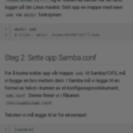
/home/NAVNETDITT/
logger på din Linux maskin. Sett opp en mappe med navn
via
funksjonen:
smb
mkdir
1
mkdir
2
# Eller: mkdir /home/NAVNETDITT/smb
Steg 2: Sette opp Samba.conf
For å kunne koble opp vår mappe
til Samba/CIFS, må
smb
vi bygge en bro mellom dem. I Samba må vi legge til en
formel av tekst i bunnen av et konfigurasjonsdokument;
. Denne finner vi i filbanen
smb.conf
.
/etc/samba/smb.conf
Teksten vi må legge til er for eksempel:
1