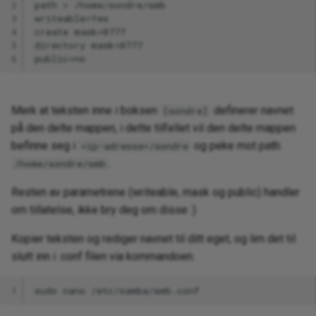
2
3
4
5
6
Merk at teksten inne i boksen
definerer navnet
[sondre]
på den delte mappen, i dette tilfellet vil den delte mappen
befinne seg i
og peke mot path:
<ip-adresse>/sondre
.
/home/sondre/smb
Resten av parametrene (writeable, mask og public) handler
om tillatelse, ikke bry deg om disse :)
Kopier teksten og rediger navnet til ditt eget, og lim det til
slutt inn i .conf filen via kommandoen:
1
sudo
nano