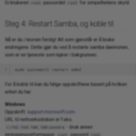
Gi brukeren
passordet
for simpelhetens skyld.
root
root
Steg 4: Restart Samba, og koble til
Nå er du i teorien ferdig! Alt som gjenstår er å bruke
endringene. Dette gjør du ved å restarte samba daemonen,
som er en tjeneste som kjører i bakgrunnen:
1
sudo
systemctl
restart
For å koble til kan du følge oppskriftene basert på hvilken
enhet du har:
Windows
Oppskrift:
support.microsoft.com
URL til nettverksdisken er f.eks.
- bruk annen
\\192.168.100.100\sondre
innloggingsinformasjon:
, passord
.
root
root